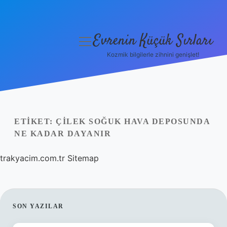
Evrenin Küçük Sırları
menüyü
aç
Kozmik bilgilerle zihnini genişlet!
Anasayfa
Gizlilik Politikası
Yasal Uyarı
ETIKET:
ÇILEK SOĞUK HAVA DEPOSUNDA
NE KADAR DAYANIR
Hakkımızda
trakyacim.com.tr
Sitemap
SIDEBAR
SON YAZILAR