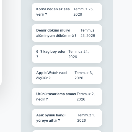
Korna neden az ses
Temmuz 25,
verir ?
2026
Demir döküm mü iyi
Temmuz
alüminyum döküm mü ?
25, 2026
6 ft kaç boy eder
Temmuz 24,
?
2026
Apple Watch nasıl
Temmuz 3,
ölçülür ?
2026
Ürünü tasarlama amacı
Temmuz 2,
nedir ?
2026
Aşık oyunu hangi
Temmuz 1,
yöreye aittir ?
2026