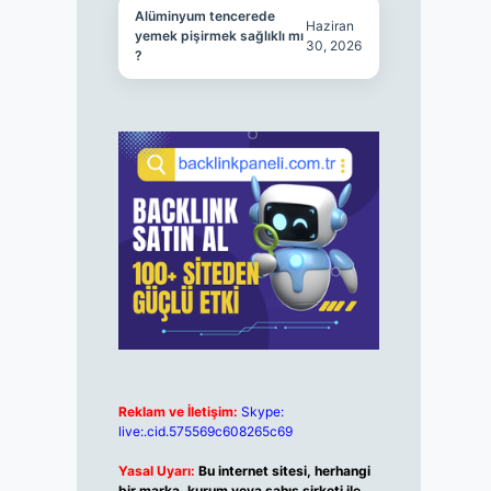
Alüminyum tencerede
Haziran
yemek pişirmek sağlıklı mı
30, 2026
?
Reklam ve İletişim:
Skype:
live:.cid.575569c608265c69
Yasal Uyarı:
Bu internet sitesi, herhangi
bir marka, kurum veya şahıs şirketi ile