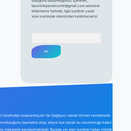
olduğunu düşündüğünüz içerikleri,
backlinkpanelicomtr@gmail.com
adresine
bildirmeniz halinde, ilgili içerikler yasal
süre içerisinde sitemizden kaldırılacaktır.
Arama
K) tarafından onaylanmış bir Yer Sağlayıcı olarak hizmet vermektedir.
sorumluluğunu taşımakta olup, siteye üye olarak bu sorumluluğu kabul
mız makaleler paylaşılmaktadır. Burada yer alan içerikler haber niteliği