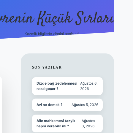
vrenin Küçük Sırları
Kozmik bilgilerle zihnini genişlet!
betci
vdcasino güncel giriş
ilbet casino
ilbet yeni gi
SIDEBAR
SON YAZILAR
Dizde bağ zedelenmesi
Ağustos 6,
nasıl geçer ?
2026
Avi ne demek ?
Ağustos 5, 2026
Aile mahkemesi tazyik
Ağustos
hapsi verebilir mi ?
3, 2026