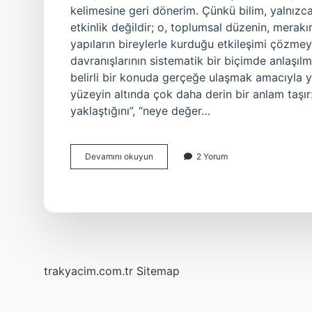
kelimesine geri dönerim. Çünkü bilim, yalnızc
etkinlik değildir; o, toplumsal düzenin, merak
yapıların bireylerle kurduğu etkileşimi çözmey
davranışlarının sistematik bir biçimde anlaşılm
belirli bir konuda gerçeğe ulaşmak amacıyla ya
yüzeyin altında çok daha derin bir anlam taşır:
yaklaştığını”, “neye değer…
Bilimsel
Devamını okuyun
2 Yorum
araştırma
nedir
TDK
?
trakyacim.com.tr
Sitemap