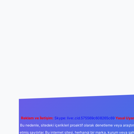
Reklam ve İletişim:
Skype: live:.cid.575569c608265c69
Yasal Uyar
Bu nedenle, sitedeki içerikleri proaktif olarak denetleme veya araş
etmiş sayılırlar. Bu internet sitesi, herhangi bir marka, kurum veya şa