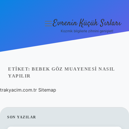
Evrenin Küçük Sırları
menüyü
aç
Kozmik bilgilerle zihnini genişlet!
Anasayfa
Gizlilik Politikası
Yasal Uyarı
ETIKET:
BEBEK GÖZ MUAYENESI NASIL
YAPILIR
Hakkımızda
trakyacim.com.tr
Sitemap
SIDEBAR
SON YAZILAR