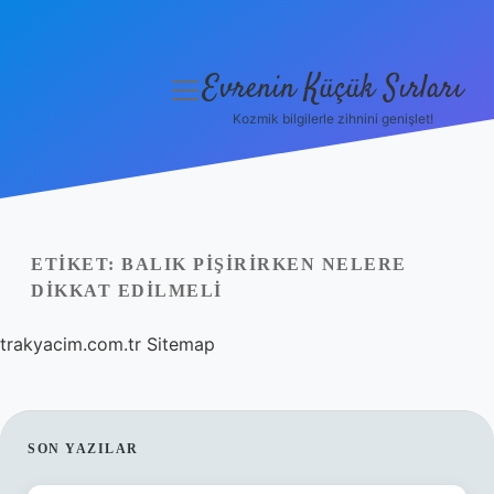
Evrenin Küçük Sırları
menüyü
aç
Kozmik bilgilerle zihnini genişlet!
Anasayfa
Gizlilik Politikası
Yasal Uyarı
ETIKET:
BALIK PIŞIRIRKEN NELERE
DIKKAT EDILMELI
Hakkımızda
trakyacim.com.tr
Sitemap
SIDEBAR
SON YAZILAR