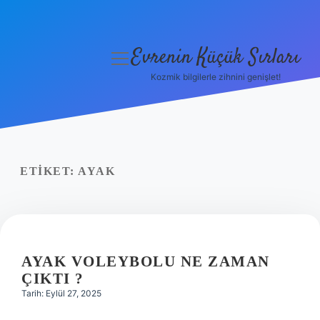
Evrenin Küçük Sırları
menüyü
aç
Kozmik bilgilerle zihnini genişlet!
Anasayfa
Gizlilik Politikası
Yasal Uyarı
ETIKET:
AYAK
Hakkımızda
AYAK VOLEYBOLU NE ZAMAN
ÇIKTI ?
Tarih: Eylül 27, 2025