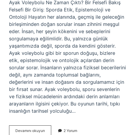
Ayak Voleybolu Ne Zaman Çıktı? Bir Felsefi Bakış
Felsefi Bir Giriş: Sporda Etik, Epistemoloji ve
Ontoloji Hayatın her alanında, geçmiş ile geleceğin
birleşiminden doğan sorular insan zihnini meşgul
eder. İnsan, her şeyin kökenini ve sebeplerini
sorgulamaya eğilimlidir. Bu, yalnızca günlük
yaşantımızda değil, sporda da kendini gösterir.
Ayak voleybolu gibi bir sporun doğuşu, bizlere
etik, epistemolojik ve ontolojik açılardan derin
sorular sorar. İnsanların yalnızca fiziksel becerilerini
değil, aynı zamanda toplumsal bağlarını,
değerlerini ve insan doğasını da sorgulamamız için
bir fırsat sunar. Ayak voleybolu, sporu sevenlerin
ve fiziksel mücadelenin ardındaki derin anlamları
arayanların ilgisini çekiyor. Bu oyunun tarihi, tıpkı
insanlığın tarihsel yolculuğu…
Ayak
Devamını okuyun
2 Yorum