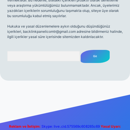
vermektedir. Bu nedenle, sitedeki içerikleri proaktif olarak denetleme
veya araştırma yükümlülüğümüz bulunmamaktadır. Ancak, üyelerimiz
yazdıkları içeriklerin sorumluluğunu taşımakta olup, siteye üye olarak
bu sorumluluğu kabul etmiş sayılırlar.
Hukuka ve yasal düzenlemelere aykırı olduğunu düşündüğünüz
içerikleri,
backlinkpanelicomtr@gmail.com
adresine bildirmeniz halinde,
ilgili içerikler yasal süre içerisinde sitemizden kaldırılacaktır.
Arama
t yeni giriş
Betexper giriş adresi
betexper.xyz
m elexbet
Reklam ve İletişim:
Skype: live:.cid.575569c608265c69
Yasal Uyarı: