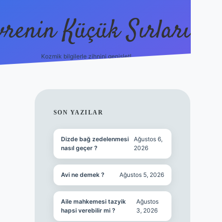
vrenin Küçük Sırları
Kozmik bilgilerle zihnini genişlet!
betci
vdcasino güncel giriş
ilbet casino
ilbet yeni giri
SIDEBAR
SON YAZILAR
Dizde bağ zedelenmesi
Ağustos 6,
nasıl geçer ?
2026
Avi ne demek ?
Ağustos 5, 2026
Aile mahkemesi tazyik
Ağustos
hapsi verebilir mi ?
3, 2026