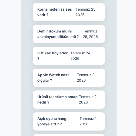
Korna neden az ses
Temmuz 25,
verir ?
2026
Demir döküm mü iyi
Temmuz
alüminyum döküm mü ?
25, 2026
6 ft kaç boy eder
Temmuz 24,
?
2026
Apple Watch nasıl
Temmuz 3,
ölçülür ?
2026
Ürünü tasarlama amacı
Temmuz 2,
nedir ?
2026
Aşık oyunu hangi
Temmuz 1,
yöreye aittir ?
2026