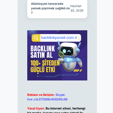
Alüminyum tencerede
Haziran
yemek pişirmek sağlıklı mı
30, 2026
?
Reklam ve İletişim:
Skype:
live:.cid.575569c608265c69
Yasal Uyarı:
Bu internet sitesi, herhangi
bir marka, kurum veya şahıs şirketi ile