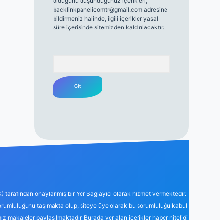
olduğunu düşündüğünüz içerikleri,
backlinkpanelicomtr@gmail.com
adresine
bildirmeniz halinde, ilgili içerikler yasal
süre içerisinde sitemizden kaldırılacaktır.
Arama
K) tarafından onaylanmış bir Yer Sağlayıcı olarak hizmet vermektedir.
sorumluluğunu taşımakta olup, siteye üye olarak bu sorumluluğu kabul
mız makaleler paylaşılmaktadır. Burada yer alan içerikler haber niteliği