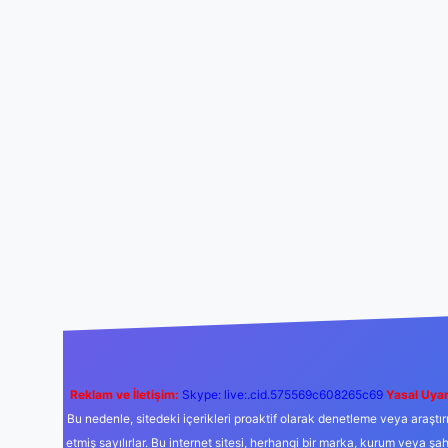
Reklam ve İletişim:
Skype: live:.cid.575569c608265c69
Yasal Uyar
Bu nedenle, sitedeki içerikleri proaktif olarak denetleme veya araş
etmiş sayılırlar. Bu internet sitesi, herhangi bir marka, kurum veya şa