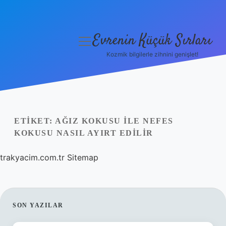
Evrenin Küçük Sırları
menüyü
aç
Kozmik bilgilerle zihnini genişlet!
Anasayfa
Gizlilik Politikası
Yasal Uyarı
ETIKET:
AĞIZ KOKUSU ILE NEFES
KOKUSU NASIL AYIRT EDILIR
Hakkımızda
trakyacim.com.tr
Sitemap
SIDEBAR
SON YAZILAR