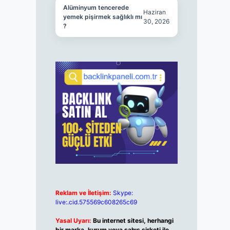
Alüminyum tencerede
Haziran
yemek pişirmek sağlıklı mı
30, 2026
?
Reklam ve İletişim:
Skype:
live:.cid.575569c608265c69
Yasal Uyarı:
Bu internet sitesi, herhangi
bir marka, kurum veya şahıs şirketi ile