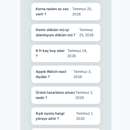
Korna neden az ses
Temmuz 25,
verir ?
2026
Demir döküm mü iyi
Temmuz
alüminyum döküm mü ?
25, 2026
6 ft kaç boy eder
Temmuz 24,
?
2026
Apple Watch nasıl
Temmuz 3,
ölçülür ?
2026
Ürünü tasarlama amacı
Temmuz 2,
nedir ?
2026
Aşık oyunu hangi
Temmuz 1,
yöreye aittir ?
2026