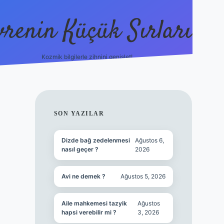
vrenin Küçük Sırları
Kozmik bilgilerle zihnini genişlet!
betci
vdcasino güncel giriş
ilbet casino
ilbet yen
SIDEBAR
SON YAZILAR
Dizde bağ zedelenmesi
Ağustos 6,
nasıl geçer ?
2026
Avi ne demek ?
Ağustos 5, 2026
Aile mahkemesi tazyik
Ağustos
hapsi verebilir mi ?
3, 2026