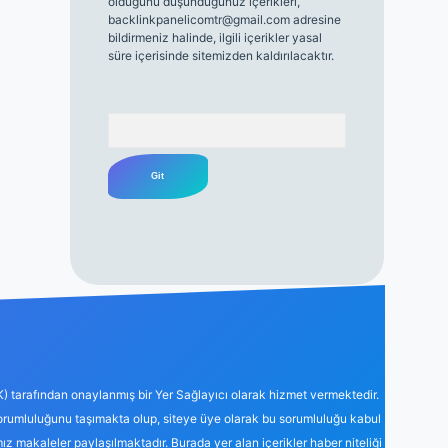
olduğunu düşündüğünüz içerikleri,
backlinkpanelicomtr@gmail.com
adresine
bildirmeniz halinde, ilgili içerikler yasal
süre içerisinde sitemizden kaldırılacaktır.
Arama
K) tarafından onaylanmış bir Yer Sağlayıcı olarak hizmet vermektedir.
sorumluluğunu taşımakta olup, siteye üye olarak bu sorumluluğu kabul
mız makaleler paylaşılmaktadır. Burada yer alan içerikler haber niteliği