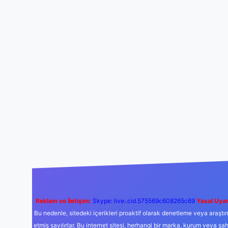
Reklam ve İletişim:
Skype: live:.cid.575569c608265c69
Yasal Uyar
Bu nedenle, sitedeki içerikleri proaktif olarak denetleme veya araş
etmiş sayılırlar. Bu internet sitesi, herhangi bir marka, kurum veya şa