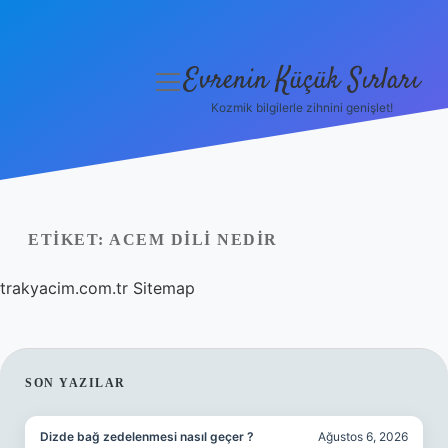
Evrenin Küçük Sırları
menüyü
aç
Kozmik bilgilerle zihnini genişlet!
Anasayfa
Gizlilik Politikası
Yasal Uyarı
ETIKET:
ACEM DILI NEDIR
Hakkımızda
trakyacim.com.tr
Sitemap
SIDEBAR
SON YAZILAR
Dizde bağ zedelenmesi nasıl geçer ?
Ağustos 6, 2026