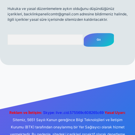
Hukuka ve yasal düzenlemelere aykırı olduğunu düşündüğünüz
içerikleri,
backlinkpanelicomtr@gmail.com
adresine bildirmeniz halinde,
ilgili içerikler yasal süre içerisinde sitemizden kaldırılacaktır.
Arama
t yeni giriş
Betexper giriş adresi
betexper.xyz
m elexbet
Reklam ve İletişim:
Skype: live:.cid.575569c608265c69
Yasal Uyarı:
Sitemiz, 5651 Sayılı Kanun gereğince Bilgi Teknolojileri ve İletişim
Kurumu (BTK) tarafından onaylanmış bir Yer Sağlayıcı olarak hizmet
vermektedir. Bu nedenle, sitedeki içerikleri proaktif olarak denetleme