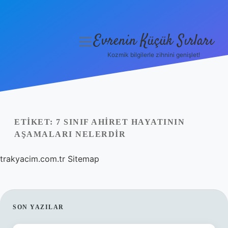
Evrenin Küçük Sırları
menüyü
aç
Kozmik bilgilerle zihnini genişlet!
Anasayfa
Gizlilik Politikası
Yasal Uyarı
ETIKET:
7 SINIF AHIRET HAYATININ
AŞAMALARI NELERDIR
Hakkımızda
trakyacim.com.tr
Sitemap
SIDEBAR
SON YAZILAR