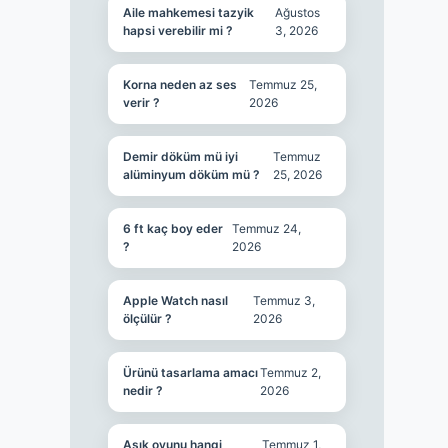
Aile mahkemesi tazyik
Ağustos
hapsi verebilir mi ?
3, 2026
Korna neden az ses
Temmuz 25,
verir ?
2026
Demir döküm mü iyi
Temmuz
alüminyum döküm mü ?
25, 2026
6 ft kaç boy eder
Temmuz 24,
?
2026
Apple Watch nasıl
Temmuz 3,
ölçülür ?
2026
Ürünü tasarlama amacı
Temmuz 2,
nedir ?
2026
Aşık oyunu hangi
Temmuz 1,