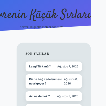
vrenin Küçük Sırları
Kozmik bilgilerle zihnini genişlet!
betci
vdcasino güncel giriş
ilbet casino
ilbet yeni gir
SIDEBAR
SON YAZILAR
Lezgi Türk mü ?
Ağustos 7, 2026
Dizde bağ zedelenmesi
Ağustos 6,
nasıl geçer ?
2026
Avi ne demek ?
Ağustos 5, 2026