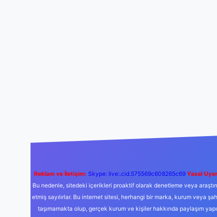
Reklam ve İletişim:
Skype: live:.cid.575569c608265c69
Yasal Uyar
Bu nedenle, sitedeki içerikleri proaktif olarak denetleme veya araş
etmiş sayılırlar. Bu internet sitesi, herhangi bir marka, kurum veya şa
taşımamakta olup, gerçek kurum ve kişiler hakkında paylaşım yapıl